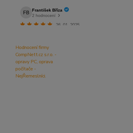
Hodnocení firmy
CompNett.cz s.r.o. -
opravy PC, oprava
počítače -
NejŘemeslníci.