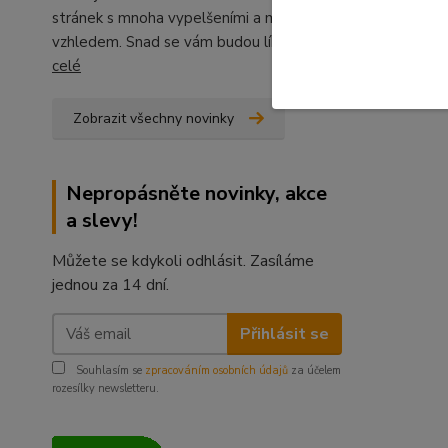
stránek s mnoha vypelšeními a moderním
vzhledem. Snad se vám budou líbit.
číst
celé
Zobrazit všechny novinky
Nepropásněte novinky, akce
a slevy!
Můžete se kdykoli odhlásit. Zasíláme
jednou za 14 dní.
Přihlásit se
Souhlasím se
zpracováním osobních údajů
za účelem
rozesílky newsletteru.