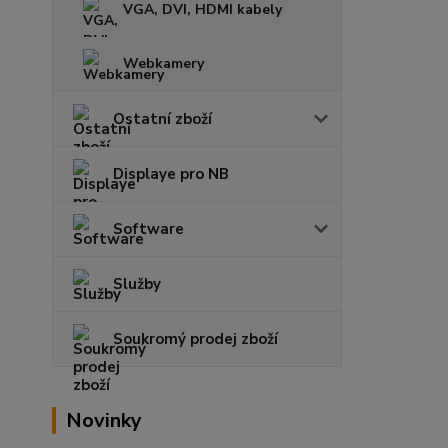
VGA, DVI, HDMI kabely
Webkamery
Ostatní zboží
Displaye pro NB
Software
Služby
Soukromý prodej zboží
Novinky