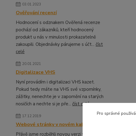
03.01.2023
Ověřování recenzí
Hodnocení s odznakem Ověřená recenze
pochází od zákazníků, kteří hodnocený
produkt u nás v minulosti prokazatelně
zakoupili. Objednávky párujeme s účt...
číst
celé
20.01.2021
Digitalizace VHS
Nyní provádím i digitalizaci VHS kazet.
Pokud tedy máte na VHS své vzpomínky,
zážitky, nenechte je v zapomění na starých
nosičích a nechte si je pře...
číst celé
Pro správné používá
17.12.2019
Webové stránky v novém kabátě
Přávě jsme rozběhli novou verzi webových