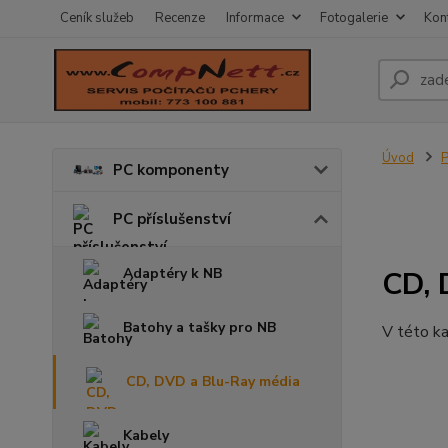
Ceník služeb
Recenze
Informace
Fotogalerie
Kon
Úvod
P
PC komponenty
PC příslušenství
Adaptéry k NB
CD, 
Batohy a tašky pro NB
V této ka
CD, DVD a Blu-Ray média
Kabely