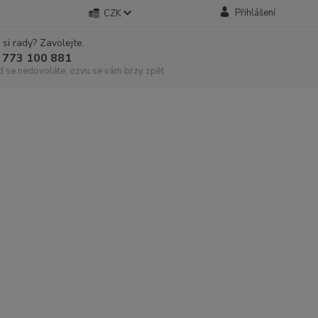
Přihlášení
CZK
 si rady? Zavolejte.
 773 100 881
d se nedovoláte, ozvu se vám brzy zpět