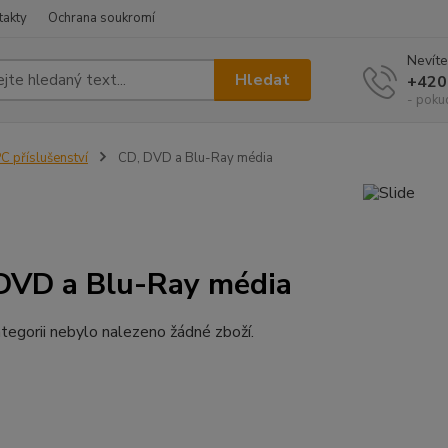
takty
Ochrana soukromí
Nevíte
Hledat
+420
- poku
C příslušenství
CD, DVD a Blu-Ray média
DVD a Blu-Ray média
tegorii nebylo nalezeno žádné zboží.