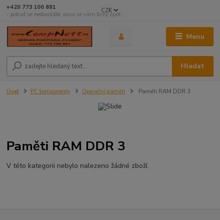
+420 773 100 881
CZK
- pokud se nedovoláte, ozvu se vám brzy zpět
Menu
Hledat
Úvod
PC komponenty
Operační paměti
Paměti RAM DDR 3
Paměti RAM DDR 3
V této kategorii nebylo nalezeno žádné zboží.