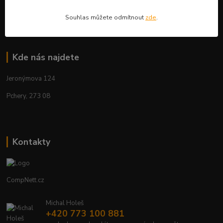
Aktuality
Souhlas můžete odmítnout
zde
.
Kde nás najdete
Jeronýmova 124
Pchery, 273 08
Kontakty
CompNett.cz
Michal Holeš
+420 773 100 881