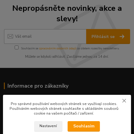
Nepropásněte novinky, akce a
slevy!
Přihlásit se
Souhlasím se
zpracováním osobních údajů
za účelem rozesílky newsletteru.
Můžete se kdykoli odhlásit. Zasíláme jednou za 14 dní.
Informace pro zákazníky
O nás
Pro správné používání webových stránek se využívají cookies.
Ceník služeb
Používáním webových stránek souhlasíte s ukládáním souborů
Obchodní podmínky
cookie na vašem počítači / zařízení.
Fotogalerie
Kontakty
Souhlasím
Nastavení