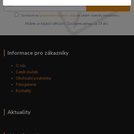
Přihlásit se
Souhlasím se
zpracováním osobních údajů
za účelem rozesílky newsletteru.
Můžete se kdykoli odhlásit. Zasíláme jednou za 14 dní.
Informace pro zákazníky
O nás
Ceník služeb
Obchodní podmínky
Fotogalerie
Kontakty
Aktuality