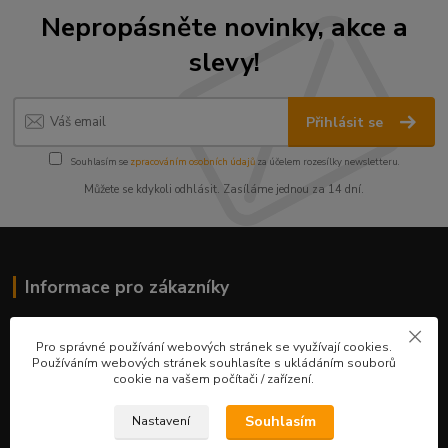
Nepropásněte novinky, akce a
slevy!
Přihlásit se
Souhlasím se
zpracováním osobních údajů
za účelem rozesílky newsletteru.
Můžete se kdykoli odhlásit. Zasíláme jednou za 14 dní.
Informace pro zákazníky
O nás
Pro správné používání webových stránek se využívají cookies.
Ceník služeb
Používáním webových stránek souhlasíte s ukládáním souborů
Obchodní podmínky
cookie na vašem počítači / zařízení.
Fotogalerie
Kontakty
Souhlasím
Nastavení