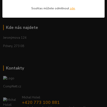
Aktuality
Souhlas můžete odmítnout
zde
.
Kde nás najdete
Jeronýmova 124
Pchery, 273 08
Kontakty
CompNett.cz
Michal Holeš
+420 773 100 881