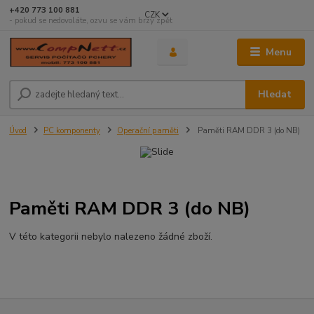
+420 773 100 881
CZK
- pokud se nedovoláte, ozvu se vám brzy zpět
Menu
Hledat
Úvod
PC komponenty
Operační paměti
Paměti RAM DDR 3 (do NB)
Paměti RAM DDR 3 (do NB)
V této kategorii nebylo nalezeno žádné zboží.