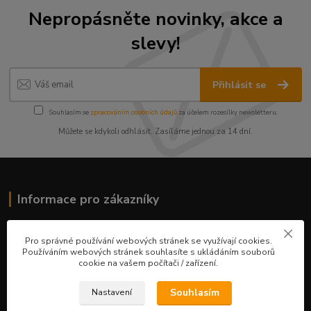
Nepropásněte novinky, akce a
slevy!
Přihlásit se
Souhlasím se
zpracováním osobních údajů
za účelem rozesílky newsletteru.
Můžete se kdykoli odhlásit. Zasíláme jednou za 14 dní.
Informace pro zákazníky
O nás
Pro správné používání webových stránek se využívají cookies.
Ceník služeb
Používáním webových stránek souhlasíte s ukládáním souborů
Obchodní podmínky
cookie na vašem počítači / zařízení.
Fotogalerie
Kontakty
Souhlasím
Nastavení