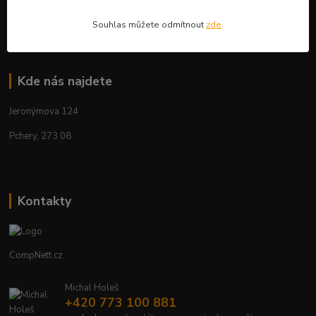
Aktuality
Souhlas můžete odmítnout
zde
.
Kde nás najdete
Jeronýmova 124
Pchery, 273 08
Kontakty
CompNett.cz
Michal Holeš
+420 773 100 881