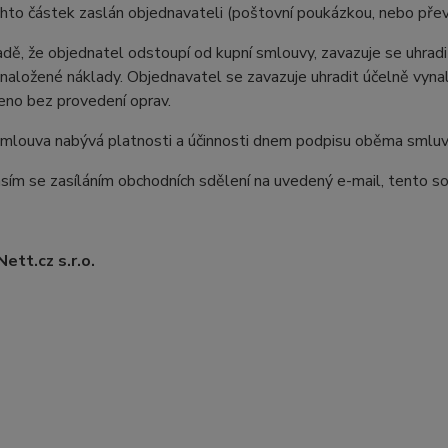
chto částek zaslán objednavateli (poštovní poukázkou, nebo př
dě, že objednatel odstoupí od kupní smlouvy, zavazuje se uhradit
naložené náklady. Objednavatel se zavazuje uhradit účelně vynalo
eno bez provedení oprav.
mlouva nabývá platnosti a účinnosti dnem podpisu oběma smluvn
ím se zasíláním obchodních sdělení na uvedený e-mail, tento sou
tt.cz s.r.o.