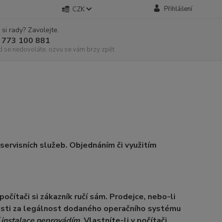
Přihlášení
CZK
 si rady? Zavolejte.
 773 100 881
d se nedovoláte, ozvu se vám brzy zpět
 servisních služeb. Objednáním či využitím
čítači si zákazník ručí sám. Prodejce, nebo-li
nosti za legálnost dodaného operačního systému
 instalace neprovádím
. Vlastníte-li v počítači