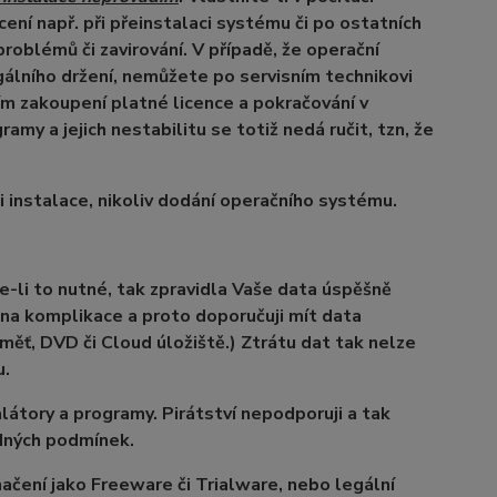
ácení např. při přeinstalaci systému či po ostatních
oblémů či zavirování. V případě, že operační
lního držení, nemůžete po servisním technikovi
m zakoupení platné licence a pokračování v
amy a jejich nestabilitu se totiž nedá ručit, tzn, že
instalace, nikoliv dodání operačního systému.
je-li to nutné, tak zpravidla Vaše data úspěšně
 na komplikace a proto doporučuji mít data
aměť, DVD či Cloud úložiště.) Ztrátu dat tak nelze
u.
talátory a programy. Pirátství nepodporuji a tak
ádných podmínek.
načení jako Freeware či Trialware, nebo legální