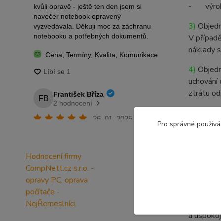
- výrobek
3)
Objedna
V případě
náklady s
4)
Objedna
uchování 
ztrátu o
5)
Cenu mi
Pro správné používá
opravenéh
6)
V příp
Hodnocení firmy
Zhotovite
CompNett.cz s.r.o. -
termínu d
opravy PC, oprava
zaplacení
počítače -
od předpo
NejŘemeslníci.
poslední 
a uspokoj