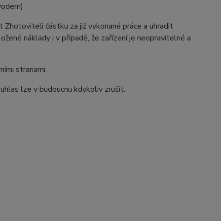
evodem)
 Zhotoviteli částku za již vykonané práce a uhradit
žené náklady i v případě, že zařízení je neopravitelné a
ími stranami.
hlas lze v budoucnu kdykoliv zrušit.