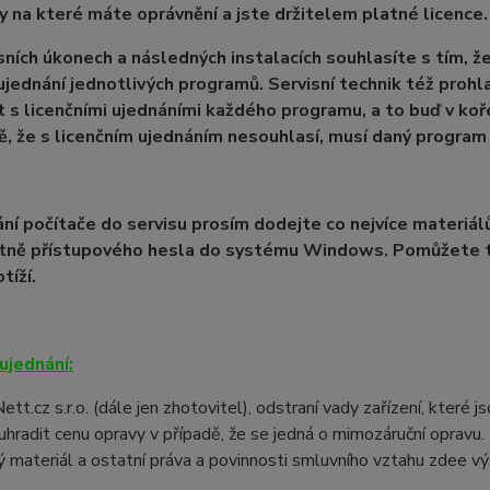
 na které máte oprávnění a jste držitelem platné licence.
isních úkonech a následných instalacích souhlasíte s tím, ž
 ujednání jednotlivých programů. Servisní technik též prohl
 s licenčními ujednáními každého programu, a to buď v ko
ě, že s licenčním ujednáním nesouhlasí, musí daný progra
ání počítače do servisu prosím dodejte co nejvíce materiálů
etně přístupového hesla do systému Windows. Pomůžete tí
tíží.
ujednání:
t.cz s.r.o. (dále jen zhotovitel), odstraní vady zařízení, které 
uhradit cenu opravy v případě, že se jedná o mimozáruční opravu
ý materiál a ostatní práva a povinnosti smluvního vztahu zdee v