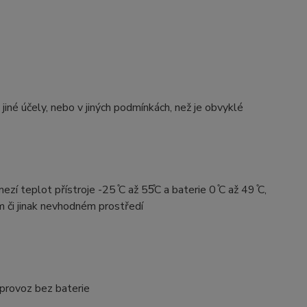
né účely, nebo v jiných podmínkách, než je obvyklé
teplot přístroje -25 ̊C až 55̊C a baterie 0 ̊C až 49 ̊C,
 či jinak nevhodném prostředí
 provoz bez baterie