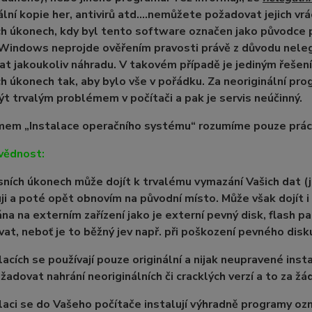
ální kopie her, antivirů atd....nemůžete požadovat jejich vr
ch úkonech, kdy byl tento software označen jako původce pr
indows neprojde ověřením pravosti právě z důvodu nelegá
t jakoukoliv náhradu. V takovém případě je jediným řešení
ch úkonech tak, aby bylo vše v pořádku. Za neoriginální progr
t trvalým problémem v počítači a pak je servis neúčinný.
em „Instalace operačního systému“ rozumíme pouze práci 
vědnost:
isních úkonech může dojít k trvalému vymazání Vašich dat (
ji a poté opět obnovím na původní místo. Může však dojít i
na na externím zařízení jako je externí pevný disk, flash p
at, neboť je to běžný jev např. při poškození pevného disk
alacích se používají pouze originální a nijak neupravené ins
žadovat nahrání neoriginálních či cracklých verzí a to za ž
alaci se do Vašeho počítače instalují výhradně programy oz