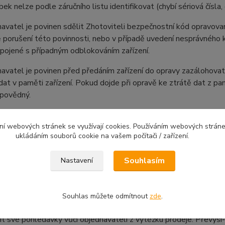
 nelze podle záručního listu identifikovat (chybí sériová čísla
vatel je povinen sdělit Zhotoviteli bezpečnostní kód opravovan
 porušení této povinnosti, nebo v případě uvedení nesprávného k
pojené s případným odblokováním zařízení.
vatel je povinen před předáním zařízení do opravy zazálohovat s
dat v paměti zařízení. Pokud dojde při opravě ke ztrátě dat z pa
dpovědný.
mozáruční opravy stanovenou podle platného ceníku Zhotovitele
ní webových stránek se využívají cookies. Používáním webových stráne
o zařízení.
ukládáním souborů cookie na vašem počítači / zařízení.
adě, že bude oprava provedena později, než v předpokládaném 
l objednateli termín k vyzvednutí zařízení. Pokud si objednate
Souhlasím
Nastavení
okončení opravy, resp. od písemné výzvy (poštou, nebo E-mailem
 poplatku za skladování zařízení ve výši 20,- Kč/zařízení/den. Je
kládaného termínu dokončení opravy, resp. od písemné výzvy, Z
Souhlas můžete odmítnout
zde
.
výzvu k vyzvednutí zařízení. Po marném uplynutí lhůty uvedené v
it své pohledávky vůči objednavateli z výtěžku prodeje. Převýší-