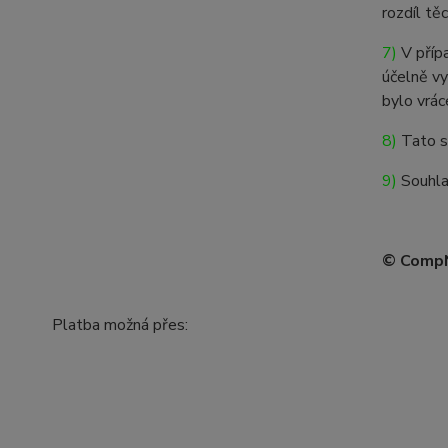
rozdíl tě
7)
V přípa
účelně vy
bylo vrác
8)
Tato s
9)
Souhlas
© CompNe
Platba možná přes: