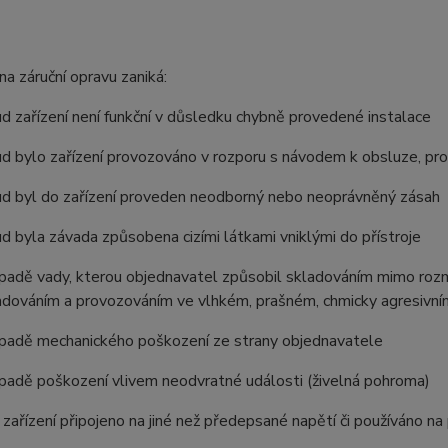
a záruční opravu zaniká:
zařízení není funkční v důsledku chybně provedené instalace
ylo zařízení provozováno v rozporu s návodem k obsluze, pro ji
byl do zařízení proveden neodborný nebo neoprávněný zásah
byla závada způsobena cizími látkami vniklými do přístroje
dě vady, kterou objednavatel způsobil skladováním mimo rozmezí 
dováním a provozováním ve vlhkém, prašném, chmicky agresivním
adě mechanického poškození ze strany objednavatele
adě poškození vlivem neodvratné události (živelná pohroma)
řízení připojeno na jiné než předepsané napětí či používáno na