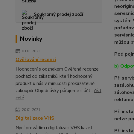
neorigin
servisní
Soukromý prodej zboží
systém W
požadova
servisní
Novinky
můžou bý
03.01.2023
Pod pojm
Ověřování recenzí
b) Odpo
Hodnocení s odznakem Ověřená recenze
pochází od zákazníků, kteří hodnocený
Při serv
produkt u nás v minulosti prokazatelně
zazálohu
zakoupili. Objednávky párujeme s účt...
číst
zálohová
celé
reklamov
20.01.2021
Při inst
Digitalizace VHS
nelze po
Nyní provádím i digitalizaci VHS kazet.
Při inst