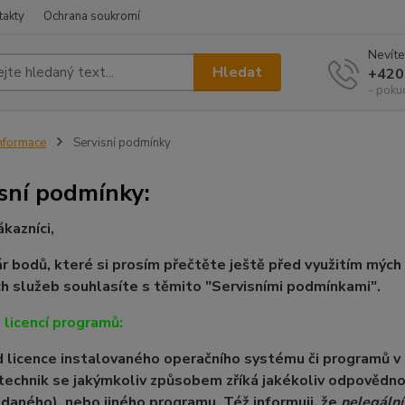
takty
Ochrana soukromí
Nevíte
Hledat
+420
- poku
nformace
Servisní podmínky
sní podmínky:
ákazníci,
ár bodů, které si prosím přečtěte ještě před využitím mých
ch služeb souhlasíte s těmito "Servisními podmínkami".
 licencí programů:
 licence instalovaného operačního systému či programů v po
 technik se jakýmkoliv způsobem zříká jakékoliv odpověd
daného), nebo jiného programu. Též informuji, že
nelegální