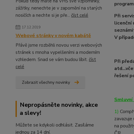
Pokud tedy máte na VHS své vzpomínky,
programy
zážitky, nenechte je v zapomění na starých
nosičích a nechte si je pře...
číst celé
Při serv
licenční
17.12.2019
seznámit
Webové stránky v novém kabátě
V případ
Přávě jsme rozběhli novou verzi webových
stránek s mnoha vypelšeními a moderním
vzhledem. Snad se vám budou líbit.
číst
Při před
celé
atd...vč
řešení po
Zobrazit všechny novinky
Smluvní 
Nepropásněte novinky, akce
1)
CompNet
a slevy!
zavazuje 
Můžete se kdykoli odhlásit. Zasíláme
na použit
jednou za 14 dní.
ČR.