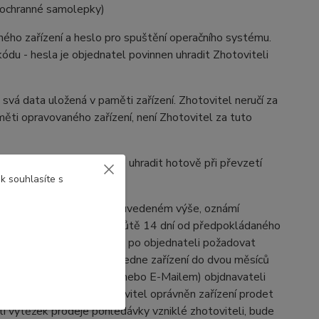
, ochranné samolepky)
ého zařízení a heslo pro spuštění operačního systému.
ódu - hesla je objednatel povinnen uhradit Zhotoviteli
vá data uložená v paměti zařízení. Zhotovitel neručí za
měti opravovaného zařízení, není Zhotovitel za tuto
 se objednatel zavazuje uhradit hotově při převzetí
k souhlasíte s
termínu dokončení opravy uvedeném výše, oznámí
l nevyzvedne zařízení ve lhůtě 14 dní od předpokládaného
), je Zhotovitel oprávněn po objednateli požadovat
stliže si objednatel nevyzvedne zařízení do dvou měsíců
hotovitel zašle (poštou, nebo E-Mailem) objdnavateli
 poslední výzvě je Zhotovitel oprávněn zařízení prodet
li výtěžek prodeje pohledávky vzniklé zhotoviteli, bude