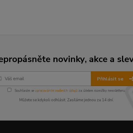
epropásněte novinky, akce a slev
Přihlásit se
Souhlasím se
zpracováním osobních údajů
za účelem rozesílky newsletteru.
Můžete se kdykoli odhlásit. Zasíláme jednou za 14 dní.