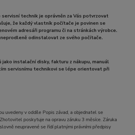
e servisní technik je oprávněn za Vás potvrzovat
ašuje, že každý vlastník počítače je povinen se
řenovém adresáři programu či na stránkách výrobce.
m neprodleně odinstalovat ze svého počítače.
 jako instalační disky, fakturu z nákupu, manuál
m servisnímu technikovi se lépe orientovat při
jsou uvedeny v oddíle Popis závad, a objednatel se
. Zhotovitel poskytuje na opravu záruku 3 měsíce. Záruka
ýslovně neupravené se řídí platnými právními předpisy