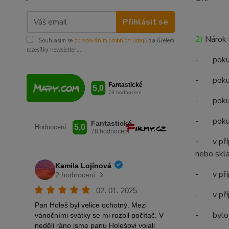
Přihlásit se
2)
Nárok n
Souhlasím se
zpracováním osobních údajů
za účelem
rozesílky newsletteru.
- pokud 
- pokud b
- pokud 
- pokud 
- v přípa
nebo skla
- v příp
- v příp
- bylo za