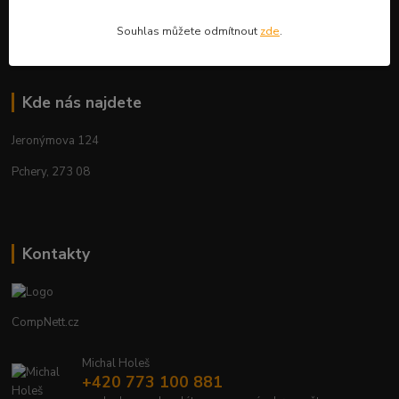
Aktuality
Souhlas můžete odmítnout
zde
.
Kde nás najdete
Jeronýmova 124
Pchery, 273 08
Kontakty
CompNett.cz
Michal Holeš
+420 773 100 881