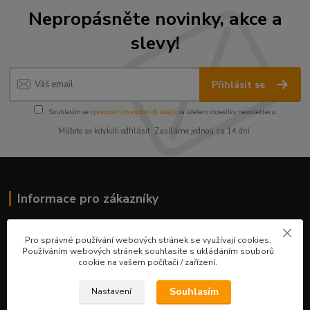
Nepropásněte novinky, akce a
slevy!
Přihlásit se
Souhlasím se
zpracováním osobních údajů
za účelem rozesílky newsletteru.
Můžete se kdykoli odhlásit. Zasíláme jednou za 14 dní.
Informace pro zákazníky
O nás
Pro správné používání webových stránek se využívají cookies.
Ceník služeb
Používáním webových stránek souhlasíte s ukládáním souborů
Obchodní podmínky
cookie na vašem počítači / zařízení.
Fotogalerie
Kontakty
Souhlasím
Nastavení