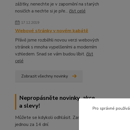
zážitky, nenechte je v zapomění na starých
nosičích a nechte si je pře...
číst celé
17.12.2019
Webové stránky v novém kabátě
Přávě jsme rozběhli novou verzi webových
stránek s mnoha vypelšeními a moderním
vzhledem. Snad se vám budou líbit.
číst
celé
Zobrazit všechny novinky
Nepropásněte novinky, akce
a slevy!
Pro správné používá
Můžete se kdykoli odhlásit. Zasíláme
jednou za 14 dní.