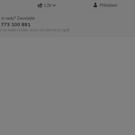
Přihlášení
CZK
 si rady? Zavolejte.
 773 100 881
d se nedovoláte, ozvu se vám brzy zpět