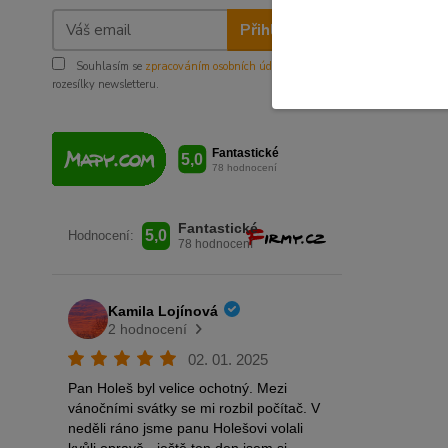
Přihlásit se
Souhlasím se
zpracováním osobních údajů
za účelem
rozesílky newsletteru.