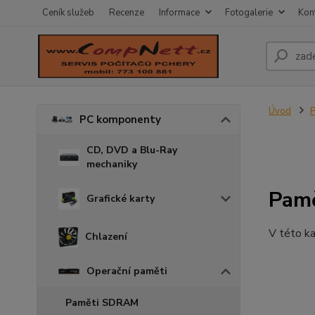
Ceník služeb
Recenze
Informace
Fotogalerie
Kon
Úvod
PC komponenty
CD, DVD a Blu-Ray
mechaniky
Pamě
Grafické karty
V této ka
Chlazení
Operační paměti
Paměti SDRAM