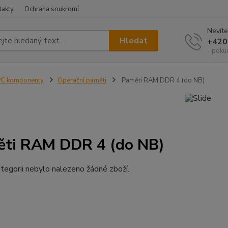
takty
Ochrana soukromí
Nevíte
Hledat
+420
- poku
PC komponenty
Operační paměti
Paměti RAM DDR 4 (do NB)
ti RAM DDR 4 (do NB)
tegorii nebylo nalezeno žádné zboží.