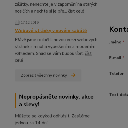
zážitky, nenechte je v zapomění na starých
nosičích a nechte si je pře...
číst celé
17.12.2019
Kont
Webové stránky v novém kabátě
Přávě jsme rozběhli novou verzi webových
Jméno
*
stránek s mnoha vypelšeními a moderním
vzhledem. Snad se vám budou líbit.
číst
E-mail
*
celé
Telefon
Zobrazit všechny novinky
Text dot
Nepropásněte novinky, akce
a slevy!
Můžete se kdykoli odhlásit. Zasíláme
jednou za 14 dní.