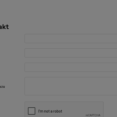
akt
azu