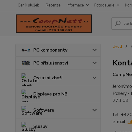
Ceník služeb
Recenze
Informace
Fotogalerie
Kon
Úvod
K
PC komponenty
Kont
PC příslušenství
CompNett
Ostatní zboží
Jeroným
Pchery -
Displaye pro NB
273 08
Software
tel: +42
e-mail:
i
Služby