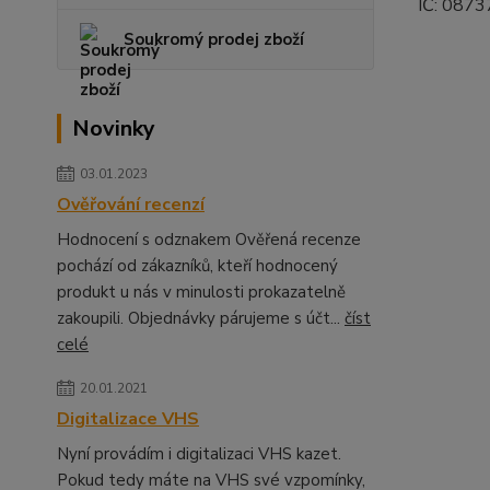
IČ: 0873
Soukromý prodej zboží
Novinky
03.01.2023
Ověřování recenzí
Hodnocení s odznakem Ověřená recenze
pochází od zákazníků, kteří hodnocený
produkt u nás v minulosti prokazatelně
zakoupili. Objednávky párujeme s účt...
číst
celé
20.01.2021
Digitalizace VHS
Nyní provádím i digitalizaci VHS kazet.
Pokud tedy máte na VHS své vzpomínky,