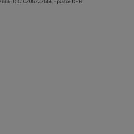
7886, DIČ: CZ08737886 - plátce DPH