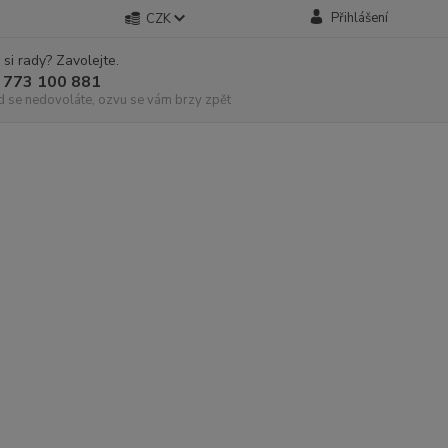
Přihlášení
CZK
 si rady? Zavolejte.
 773 100 881
d se nedovoláte, ozvu se vám brzy zpět