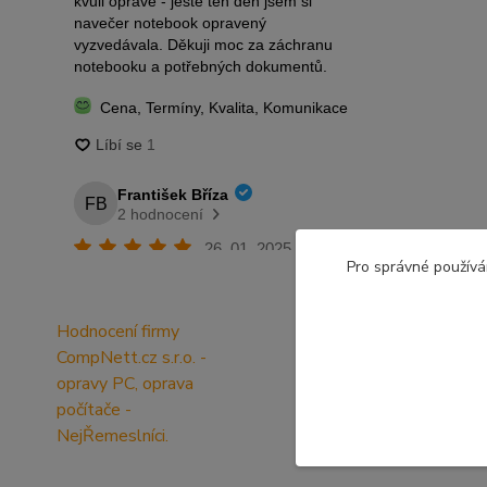
Pro správné používá
Hodnocení firmy
CompNett.cz s.r.o. -
opravy PC, oprava
počítače -
NejŘemeslníci.