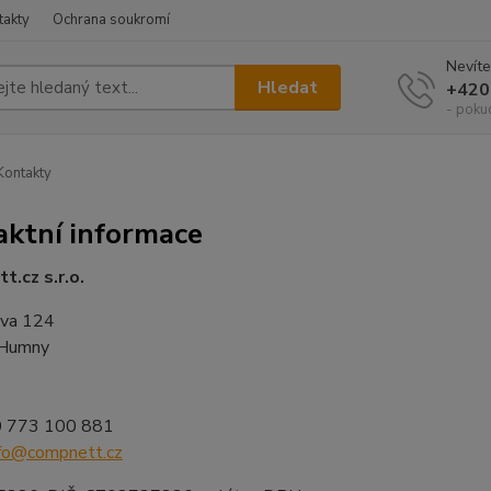
takty
Ochrana soukromí
Nevíte
Hledat
+420
- poku
ontakty
aktní informace
.cz s.r.o.
ova 124
 Humny
0 773 100 881
nfo@compnett.cz