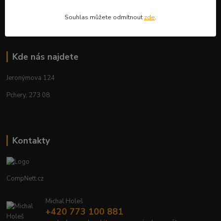
Aktuality
Souhlas můžete odmítnout
zde
.
Kde nás najdete
Jeronýmova 124
Pchery, 273 08
Kontakty
CompNett.cz
Michal Holeš
+420 773 100 881