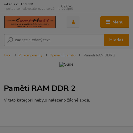
+420 773 100 881
CZK
- pokud se nedovoláte, ozvu se vám brzy zpět
Menu
Hledat
Úvod
PC komponenty
Operační paměti
Paměti RAM DDR 2
Paměti RAM DDR 2
V této kategorii nebylo nalezeno žádné zboží.