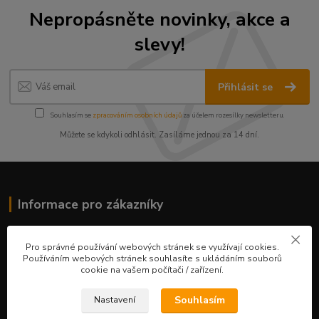
Nepropásněte novinky, akce a
slevy!
Přihlásit se
Souhlasím se
zpracováním osobních údajů
za účelem rozesílky newsletteru.
Můžete se kdykoli odhlásit. Zasíláme jednou za 14 dní.
Informace pro zákazníky
O nás
Pro správné používání webových stránek se využívají cookies.
Ceník služeb
Používáním webových stránek souhlasíte s ukládáním souborů
Obchodní podmínky
cookie na vašem počítači / zařízení.
Fotogalerie
Kontakty
Souhlasím
Nastavení