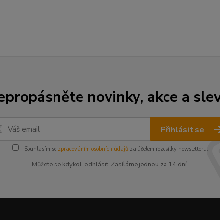
epropásněte novinky, akce a slev
Přihlásit se
Souhlasím se
zpracováním osobních údajů
za účelem rozesílky newsletteru.
Můžete se kdykoli odhlásit. Zasíláme jednou za 14 dní.