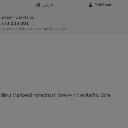
Přihlášení
CZK
 si rady? Zavolejte.
 773 100 881
d se nedovoláte, ozvu se vám brzy zpět
disku. V případě nemožnosti obnovy nic neplatíte. Cena