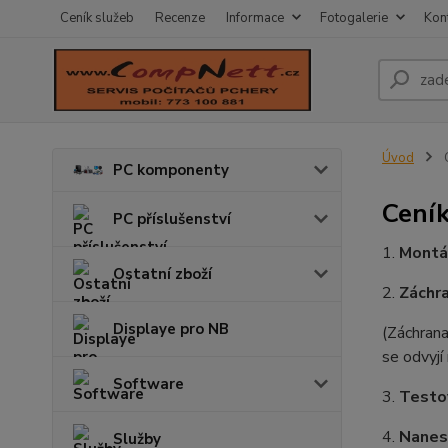
Ceník služeb
Recenze
Informace
Fotogalerie
Kon
Úvod
C
PC komponenty
Ceník
PC příslušenství
1.
Montá
Ostatní zboží
2.
Záchra
Displaye pro NB
(Záchrana
se odvyjí
Software
3.
Testo
4.
Nanese
Služby