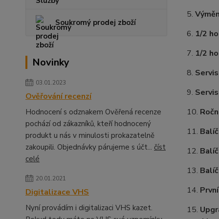
5.
Výměn
Soukromý prodej zboží
6.
1/2 ho
7.
1/2 ho
Novinky
8.
Servis
03.01.2023
9.
Servis
Ověřování recenzí
10.
Roční
Hodnocení s odznakem Ověřená recenze
pochází od zákazníků, kteří hodnocený
11.
Balíč
produkt u nás v minulosti prokazatelně
zakoupili. Objednávky párujeme s účt...
číst
12.
Balíč
celé
13.
Balíč
20.01.2021
14.
První
Digitalizace VHS
Nyní provádím i digitalizaci VHS kazet.
15.
Upgr