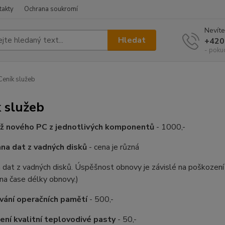
takty
Ochrana soukromí
Nevíte
Hledat
+420
- poku
eník služeb
 služeb
ž nového PC z jednotlivých komponentů
- 1000,-
na dat z vadných disků
- cena je různá
 dat z vadných disků. Úspěšnost obnovy je závislé na poškození 
 na čase délky obnovy.)
vání operačních pamětí
- 500,-
ní kvalitní teplovodivé pasty
- 50,-