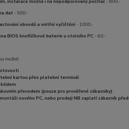
ím, instalace možná i na nepodporovaný počítač
- 800,-
ha dat
- 500,-
stování obvodů a vnitřní vyčištění
- 1000,-
na BIOS knoflíčkové baterie u stolního PC
- 60,-
sou možné:
otovosti
tební kartou přes platební terminál
 kódem
kovním převodem (pouze pro prověřené zákazníky)
 montáži nového PC, nebo prodeji NB zaplatí zákazník př