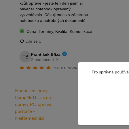
Pro správné používá
Hodnocení firmy
CompNett.cz s.r.o. -
opravy PC, oprava
počítače -
NejŘemeslníci.