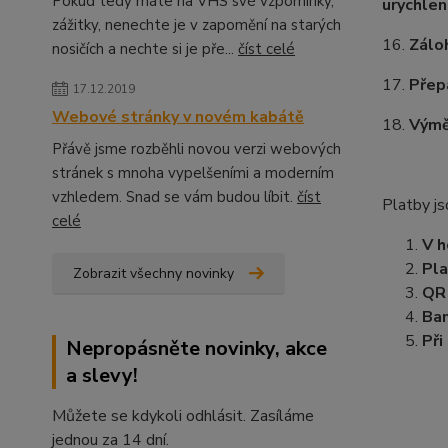
Pokud tedy máte na VHS své vzpomínky,
urychlen
zážitky, nenechte je v zapomění na starých
16.
Zálo
nosičích a nechte si je pře...
číst celé
17.
Přepa
17.12.2019
Webové stránky v novém kabátě
18.
Výmě
Přávě jsme rozběhli novou verzi webových
stránek s mnoha vypelšeními a moderním
vzhledem. Snad se vám budou líbit.
číst
Platby j
celé
V h
Pla
Zobrazit všechny novinky
QR
Ban
Při
Nepropásněte novinky, akce
a slevy!
Můžete se kdykoli odhlásit. Zasíláme
jednou za 14 dní.