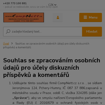
+420 773 100 881
CZK
- pokud se nedovoláte, ozvu se vám brzy zpět
Menu
Hledat
Úvod
Souhlas se zpracováním osobních údajů pro účely diskuzních
příspěvků a komentářů
Souhlas se zpracováním osobních
údajů pro účely diskuzních
příspěvků a komentářů
Udělujete tímto souhlas firmě CompNett.cz s.r.o. , se sídlem
Jeronýmova 124, Pchery-Humny, IČ 087 37 886,zapsaná u
městského soudu v Praze, oddíl C, vložka 324285
(dále jen
„Správce“
), aby ve smyslu nařízení Evropského parlamentu
a Rady (EU) č. 2016/679 o ochraně fyzických osob v