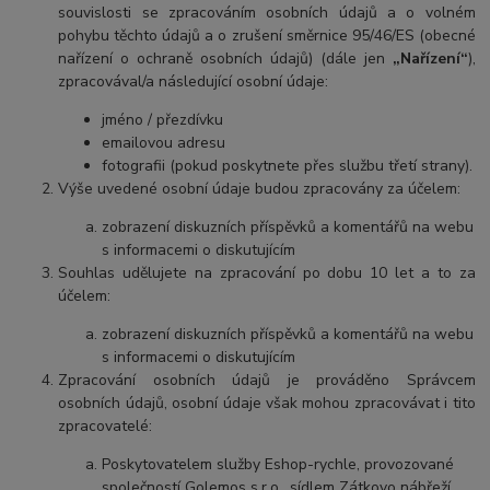
souvislosti se zpracováním osobních údajů a o volném
pohybu těchto údajů a o zrušení směrnice 95/46/ES (obecné
nařízení o ochraně osobních údajů) (dále jen
„Nařízení“
),
zpracovával/a následující osobní údaje:
jméno / přezdívku
emailovou adresu
fotografii (pokud poskytnete přes službu třetí strany).
Výše uvedené osobní údaje budou zpracovány za účelem:
zobrazení diskuzních příspěvků a komentářů na webu
s informacemi o diskutujícím
Souhlas udělujete na zpracování po dob
u 10 let a to za
ú
čelem:
zobrazení diskuzních příspěvků a komentářů na webu
s informacemi o diskutujícím
Zpracování osobních údajů je prováděno Správcem
osobních údajů, osobní údaje však mohou zpracovávat i tito
zpracovatelé:
Poskytovatelem služby Eshop-rychle, provozované
společností Golemos s.r.o., sídlem Zátkovo nábřeží