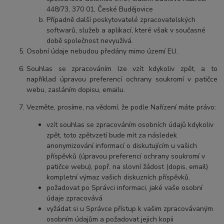
448/73, 370 01, České Budějovice
Případně další poskytovatelé zpracovatelských
softwarů, služeb a aplikací, které však v současné
době společnost nevyužívá.
Osobní údaje nebudou předány mimo území EU.
Souhlas se zpracováním lze vzít kdykoliv zpět, a to
například úpravou preferencí ochrany soukromí v patičce
webu, zasláním dopisu, emailu.
Vezměte, prosíme, na vědomí, že podle Nařízení máte právo:
v
zít souhlas se zpracováním osobních údajů kdykoliv
zpět, toto zpětvzetí bude mít za následek
anonymizování informací o diskutujícím u vašich
příspěvků (úpravou preferencí ochrany soukromí v
patičce webu), popř. na slovní žádost (dopis, email)
kompletní výmaz vašich diskuzních příspěvků.
požadovat po Správci informaci, jaké vaše osobní
údaje zpracovává
vyžádat si u Správce přístup k vašim zpracovávaným
osobním údajům a požadovat jejich kopii