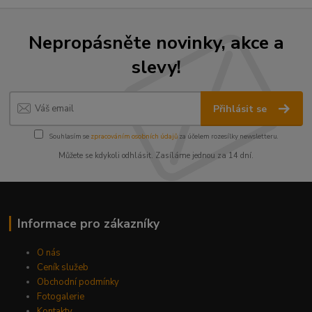
Nepropásněte novinky, akce a
slevy!
Přihlásit se
Souhlasím se
zpracováním osobních údajů
za účelem rozesílky newsletteru.
Můžete se kdykoli odhlásit. Zasíláme jednou za 14 dní.
Informace pro zákazníky
O nás
Ceník služeb
Obchodní podmínky
Fotogalerie
Kontakty